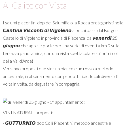
Al Calice con Vista
I salumi piacentini dop del Salumificio la Rocca protagonisti nella
𝘾𝙖𝙣𝙩𝙞𝙣𝙖 𝙑𝙞𝙨𝙘𝙤𝙣𝙩𝙞 𝙙𝙞 𝙑𝙞𝙜𝙤𝙡𝙚𝙣𝙤 a pochi passi dal Borgo -
Castello di Vigoleno in provincia di Piacenza da 𝙫𝙚𝙣𝙚𝙧𝙙𝙞̀ 25
𝙜𝙞𝙪𝙜𝙣𝙤 che apre le porte per una serie di eventi a km 0 sulla
terrazza panoramica, con una vista spettacolare sui primi colli
della Val d'Arda!
Verranno proposti due vini: un bianco e un rosso a metodo
ancestrale, in abbinamento con prodotti tipici locali diversi di
volta in volta, da degustare in compagnia.
Venerdì 25 giugno - 1° appuntamento:
VINI NATURALI proposti:
- 𝙂𝙐𝙏𝙏𝙐𝙍𝙉𝙄𝙊 doc Colli Piacentini, metodo ancestrale