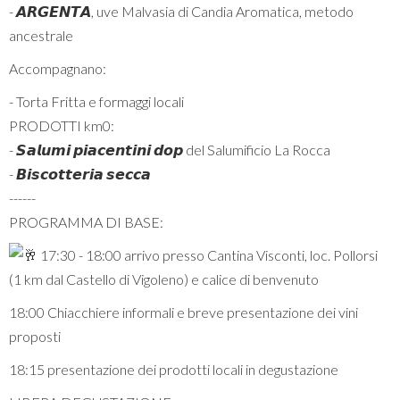
- 𝘼𝙍𝙂𝙀𝙉𝙏𝘼, uve Malvasia di Candia Aromatica, metodo
ancestrale
Accompagnano:
- Torta Fritta e formaggi locali
PRODOTTI km0:
- 𝙎𝙖𝙡𝙪𝙢𝙞 𝙥𝙞𝙖𝙘𝙚𝙣𝙩𝙞𝙣𝙞 𝙙𝙤𝙥 del Salumificio La Rocca
- 𝘽𝙞𝙨𝙘𝙤𝙩𝙩𝙚𝙧𝙞𝙖 𝙨𝙚𝙘𝙘𝙖
------
PROGRAMMA DI BASE:
17:30 - 18:00 arrivo presso Cantina Visconti, loc. Pollorsi
(1 km dal Castello di Vigoleno) e calice di benvenuto
18:00 Chiacchiere informali e breve presentazione dei vini
proposti
18:15 presentazione dei prodotti locali in degustazione