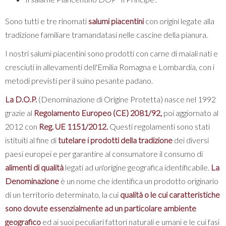
Sono tutti e tre rinomati
salumi piacentini
con origini legate alla
tradizione familiare tramandatasi nelle cascine della pianura.
I nostri salumi piacentini sono prodotti con carne di maiali nati e
cresciuti in allevamenti dell'Emilia Romagna e Lombardia, con i
metodi previsti per il suino pesante padano.
La D.O
.P.
(Denominazione di Origine Protetta) nasce nel 1992
grazie al
Regolamento Europeo
(CE) 2081/92
,
poi aggiornato al
2012 con
Reg. UE 1151/2012.
Questi regolamenti sono stati
istituiti al fine di
tutelare i prodotti della tradizione
dei diversi
paesi europei e per garantire al consumatore il consumo di
alimenti di
qualità
legati ad un'origine geografica identificabile.
La
Denominazione
è un nome che identifica un prodotto originario
di un territorio determinato, la cui
qualità o le cui caratteristiche
sono dovute essenzialmente ad un particolare ambiente
geografico
ed ai suoi peculiari fattori naturali e umani e le cui fasi