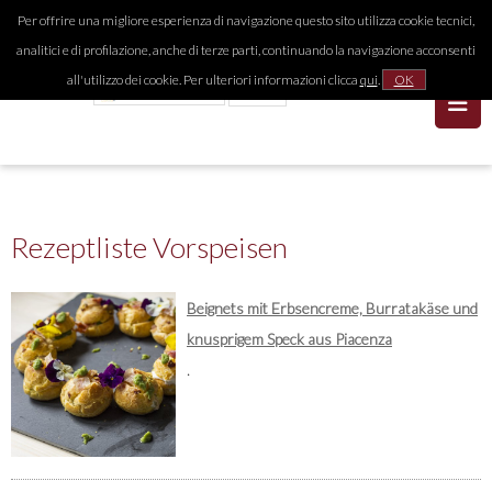
Per offrire una migliore esperienza di navigazione questo sito utilizza cookie tecnici,
analitici e di profilazione, anche di terze parti, continuando la navigazione acconsenti
all'utilizzo dei cookie. Per ulteriori informazioni clicca
qui
.
OK
Rezeptliste Vorspeisen
Beignets mit Erbsencreme, Burratakäse und
knusprigem Speck aus Piacenza
.