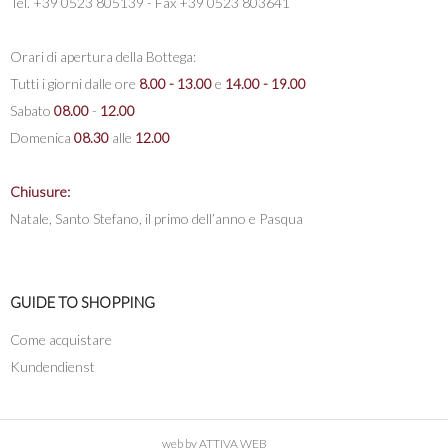
Tel. +39 0523 805139 - Fax +39 0523 803641
Orari di apertura della Bottega:
Tutti i giorni dalle ore
8.00 - 13.00
e
14.00 - 19.00
Sabato
08.00
-
12.00
Domenica
08.30
alle
12.00
Chiusure:
Natale, Santo Stefano, il primo dell’anno e Pasqua
GUIDE TO SHOPPING
Come acquistare
Kundendienst
web by
ATTIVA WEB