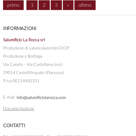
primo
1
2
3
»
ultimo
INFORMAZIONI
Salumificio La Rocca srl
Produzione di salumi piacentini DOP
Produzione e Bottega
Via Caneto - Via Castellana (snc)
29014 Castell'Arquato (Piacenza)
P. iva 00114450331
E-mail:
Documentazione
CONTATTI