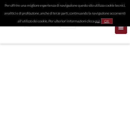
Per offrire una migliore esperienza di navigazione questo sito utilizza cookie tecnici,
analitici e di profilazione, anche di terze parti, continuando la navigazione acconsenti
all'utilizzo dei cookie. Per ulteriori informazioni clicca
qui
.
OK