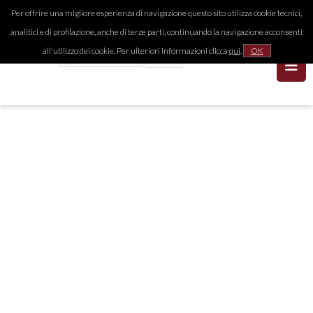
Per offrire una migliore esperienza di navigazione questo sito utilizza cookie tecnici,
analitici e di profilazione, anche di terze parti, continuando la navigazione acconsenti
all'utilizzo dei cookie. Per ulteriori informazioni clicca
qui
.
OK