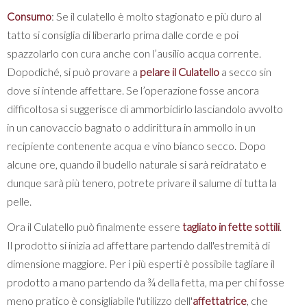
Consumo
: Se il culatello è molto stagionato e più duro al
tatto si consiglia di liberarlo prima dalle corde e poi
spazzolarlo con cura anche con l’ausilio acqua corrente.
Dopodiché, si può provare a
pelare il Culatello
a secco sin
dove si intende affettare. Se l’operazione fosse ancora
difficoltosa si suggerisce di ammorbidirlo lasciandolo avvolto
in un canovaccio bagnato o addirittura in ammollo in un
recipiente contenente acqua e vino bianco secco. Dopo
alcune ore, quando il budello naturale si sarà reidratato e
dunque sarà più tenero, potrete privare il salume di tutta la
pelle.
Ora il Culatello può finalmente essere
tagliato in fette sottili
.
Il prodotto si inizia ad affettare partendo dall'estremità di
dimensione maggiore. Per i più esperti è possibile tagliare il
prodotto a mano partendo da ¾ della fetta, ma per chi fosse
meno pratico è consigliabile l'utilizzo dell'
affettatrice
, che