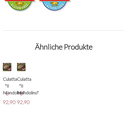
Ähnliche Produkte
Culatta
Culatta
"Il
"Il
Mandolino"
Mandolino"
€
€
92,90
92,90