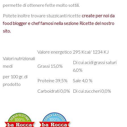
permette di ottenere fette molto sottili.
Potete inoltre trovare stuzzicanti ricette
create per noi da
food blogger e chef famosi nella sezione Ricette del nostro
sito.
Valore energetico
295 Kcal/ 1234 KJ
Valori nutrizionali
Di cui acidi grassi saturi
medi
Grassi 15,0%
6,0%
per 100 gr. di
Proteine 39,5%
Sale 4,0 %
prodotto
Carboidrati 0,0%
Di cui zuccheri 0,0%