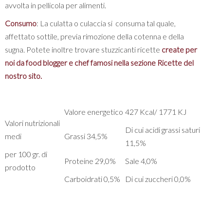
avvolta in pellicola per alimenti.
Consumo
: La culatta o culaccia si consuma tal quale,
affettato sottile, previa rimozione della cotenna e della
sugna. Potete inoltre trovare stuzzicanti ricette
create per
noi da food blogger e chef famosi nella sezione Ricette del
nostro sito.
Valore energetico
427 Kcal/ 1771 KJ
Valori nutrizionali
Di cui acidi grassi saturi
medi
Grassi 34,5%
11,5%
per 100 gr. di
Proteine 29,0%
Sale 4,0%
prodotto
Carboidrati 0,5%
Di cui zuccheri 0,0%