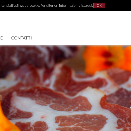
senti all'utilizzo dei cookie. Per ulteriori informazioni clicca
qui
.
OK
|
TE
CONTATTI