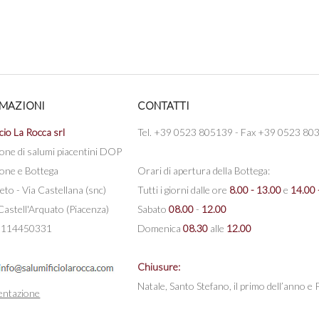
MAZIONI
CONTATTI
cio La Rocca srl
Tel. +39 0523 805139 - Fax +39 0523 80
one di salumi piacentini DOP
one e Bottega
Orari di apertura della Bottega:
eto - Via Castellana (snc)
Tutti i giorni dalle ore
8.00 - 13.00
e
14.00 
astell'Arquato (Piacenza)
Sabato
08.00
-
12.00
 00114450331
Domenica
08.30
alle
12.00
Chiusure:
Natale, Santo Stefano, il primo dell’anno e
ntazione