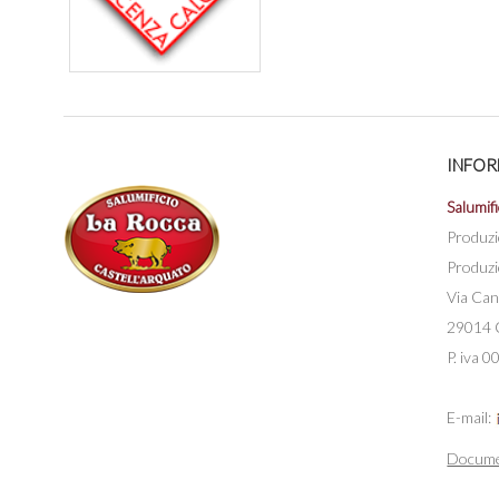
INFOR
Salumifi
Produzi
Produzi
Via Can
29014 C
P. iva
E-mail:
Docume