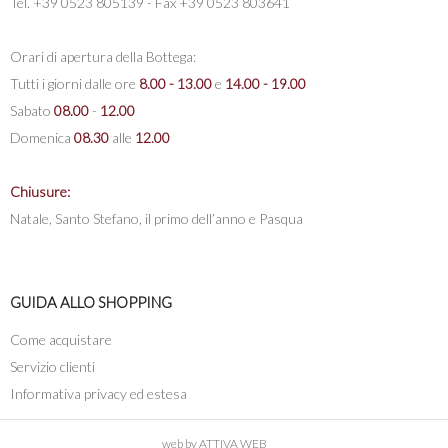
Tel. +39 0523 805139 - Fax +39 0523 803641
Orari di apertura della Bottega:
Tutti i giorni dalle ore
8.00 - 13.00
e
14.00 - 19.00
Sabato
08.00
-
12.00
Domenica
08.30
alle
12.00
Chiusure:
Natale, Santo Stefano, il primo dell’anno e Pasqua
GUIDA ALLO SHOPPING
Come acquistare
Servizio clienti
Informativa privacy ed estesa
web by
ATTIVA WEB