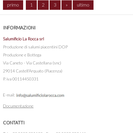
primo
1
2
3
»
ultimo
INFORMAZIONI
Salumificio La Rocca srl
Produzione di salumi piacentini DOP
Produzione e Bottega
Via Caneto - Via Castellana (snc)
29014 Castell'Arquato (Piacenza)
P. iva 00114450331
E-mail:
Documentazione
CONTATTI