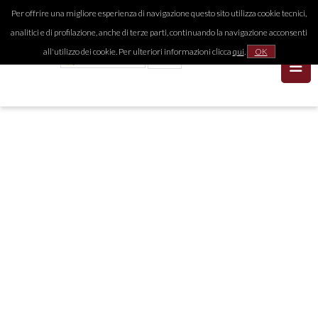
Per offrire una migliore esperienza di navigazione questo sito utilizza cookie tecnici,
analitici e di profilazione, anche di terze parti, continuando la navigazione acconsenti
all'utilizzo dei cookie. Per ulteriori informazioni clicca
qui
.
OK