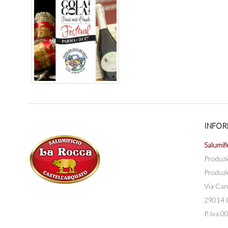
INFOR
Salumifi
Produzi
Produzi
Via Can
29014 C
P. iva