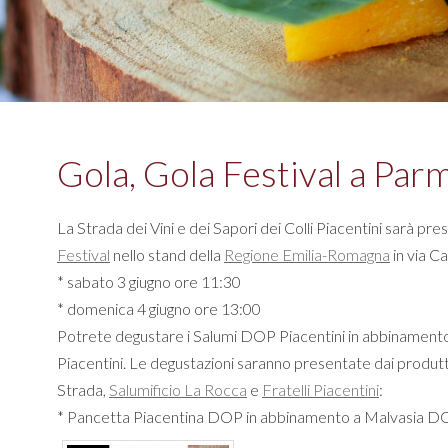
Gola, Gola Festival a Par
La Strada dei Vini e dei Sapori dei Colli Piacentini sarà pre
Festival
nello stand della
Regione Emilia-Romagna
in via C
* sabato 3 giugno ore 11:30
* domenica 4 giugno ore 13:00
Potrete degustare i Salumi DOP Piacentini in abbinamento 
Piacentini. Le degustazioni saranno presentate dai produtto
Strada,
Salumificio La Rocca
e
Fratelli Piacentini
:
* Pancetta Piacentina DOP in abbinamento a Malvasia DOC