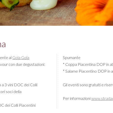
ma
sente al
Gola Gola
Spumante
avour con due degustazioni:
* Coppa Piacentina DOP in ab
* Salame Piacentino DOP in a
a 3 vini DOC dei Colli
Gli eventi sono gratuiti e rise
ri soci della
Per informazioni
www.stradade
 dei Colli Piacentini