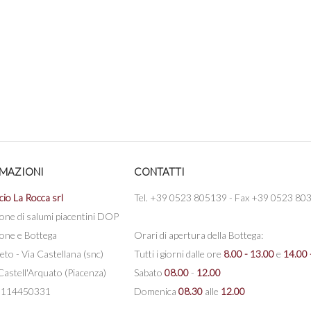
MAZIONI
CONTATTI
cio La Rocca srl
Tel. +39 0523 805139 - Fax +39 0523 80
one di salumi piacentini DOP
one e Bottega
Orari di apertura della Bottega:
eto - Via Castellana (snc)
Tutti i giorni dalle ore
8.00 - 13.00
e
14.00 
astell'Arquato (Piacenza)
Sabato
08.00
-
12.00
 00114450331
Domenica
08.30
alle
12.00