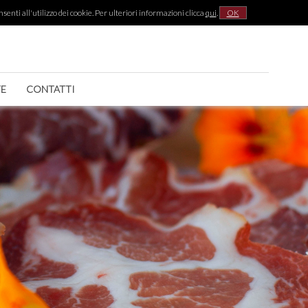
senti all'utilizzo dei cookie. Per ulteriori informazioni clicca
qui
.
OK
|
TE
CONTATTI