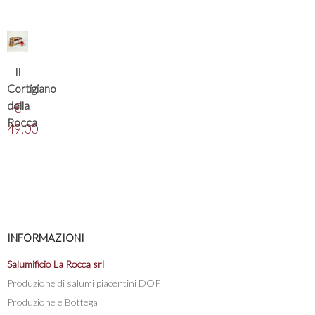
Il
Cortigiano
della
€
Rocca
49,00
INFORMAZIONI
Salumificio La Rocca srl
Produzione di salumi piacentini DOP
Produzione e Bottega