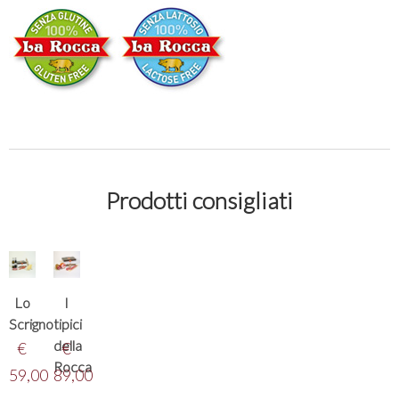
Prodotti consigliati
Lo
I
Scrigno
tipici
della
€
€
Rocca
59,00
89,00