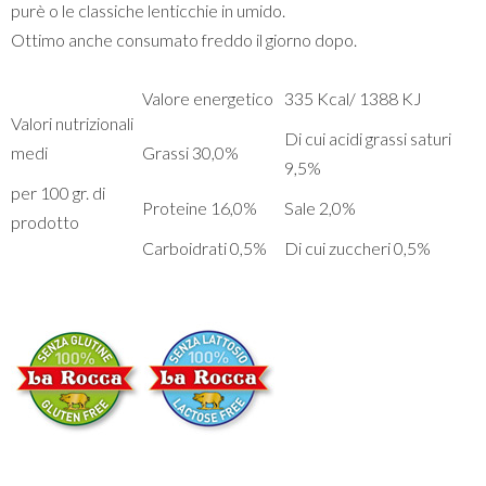
purè o le classiche lenticchie in umido.
Ottimo anche consumato freddo il giorno dopo.
Valore energetico
335 Kcal/ 1388 KJ
Valori nutrizionali
Di cui acidi grassi saturi
medi
Grassi 30,0%
9,5%
per 100 gr. di
Proteine 16,0%
Sale 2,0%
prodotto
Carboidrati 0,5%
Di cui zuccheri 0,5%