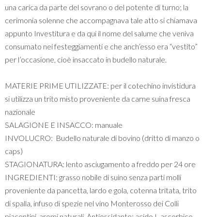
una carica da parte del sovrano o del potente di turno; la
cerimonia solenne che accompagnava tale atto si chiamava
appunto Investitura e da qui il nome del salume che veniva
consumato nei festeggiamenti e che anch’esso era “vestito”
per l’occasione, cioè insaccato in budello naturale.
MATERIE PRIME UTILIZZATE: per il cotechino invistidura
si utilizza un trito misto proveniente da carne suina fresca
nazionale
SALAGIONE E INSACCO: manuale
INVOLUCRO: Budello naturale di bovino (dritto di manzo o
caps)
STAGIONATURA: lento asciugamento a freddo per 24 ore
INGREDIENTI: grasso nobile di suino senza parti molli
proveniente da pancetta, lardo e gola, cotenna tritata, trito
di spalla, infuso di spezie nel vino Monterosso dei Colli
piacentini, aromi naturali. Antiossidante: acido L ascorbico