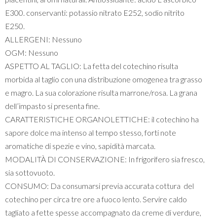
E300. conservanti: potassio nitrato E252, sodio nitrito
E250.
ALLERGENI: Nessuno
OGM: Nessuno
ASPETTO AL TAGLIO: La fetta del cotechino risulta
morbida al taglio con una distribuzione omogenea tra grasso
e magro. La sua colorazione risulta marrone/rosa. La grana
dell’impasto si presenta fine.
CARATTERISTICHE ORGANOLETTICHE: il cotechino ha
sapore dolce ma intenso al tempo stesso, forti note
aromatiche di spezie e vino, sapidità marcata.
MODALITÀ DI CONSERVAZIONE: In frigorifero sia fresco,
sia sottovuoto.
CONSUMO: Da consumarsi previa accurata cottura del
cotechino per circa tre ore a fuoco lento. Servire caldo
tagliato a fette spesse accompagnato da creme di verdure,