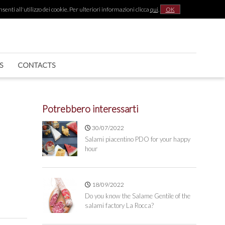
senti all'utilizzo dei cookie. Per ulteriori informazioni clicca
qui
.
OK
|
S
CONTACTS
Potrebbero interessarti
30/07/2022
Salami piacentino PDO for your happy
hour
18/09/2022
Do you know the Salame Gentile of the
salami factory La Rocca?