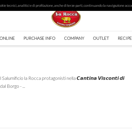
ie tecnici, analitici e di profilazione, anche di terze parti, continuando la navigazione accon
ONLINE
PURCHASE INFO
COMPANY
OUTLET
RECIPE
alumificio la Rocca protagonisti nella 𝘾𝙖𝙣𝙩𝙞𝙣𝙖 𝙑𝙞𝙨𝙘𝙤𝙣𝙩𝙞 𝙙𝙞
 dal Borgo - ...