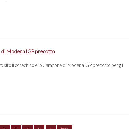
 di Modena IGP precotto
tro sito il cotechino e lo Zampone di Modena iGP precotto per gli
2
3
4
5
»
last