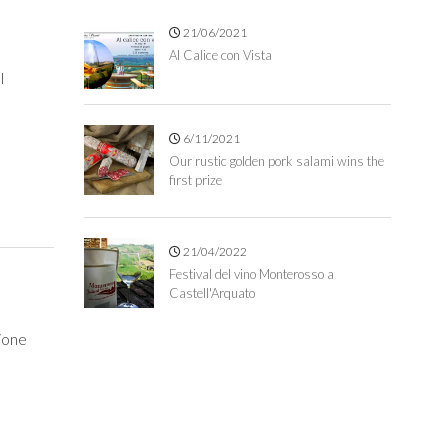
21/06/2021
Al Calice con Vista
l
6/11/2021
Our rustic golden pork salami wins the
first prize
21/04/2022
Festival del vino Monterosso a
Castell'Arquato
gione