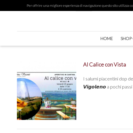
Per offrire una migliore esperienza di navigazione questo sito utilizza cook
HOME
SHOP 
Al Calice con Vista
I salumi piacentini dop del S
𝙑𝙞𝙜𝙤𝙡𝙚𝙣𝙤 a pochi passi