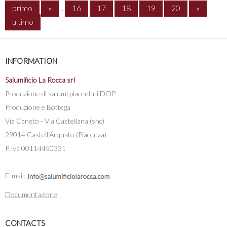
primo
«
..
16
17
18
19
20
»
ultimo
INFORMATION
Salumificio La Rocca srl
Produzione di salumi piacentini DOP
Produzione e Bottega
Via Caneto - Via Castellana (snc)
29014 Castell'Arquato (Piacenza)
P. iva 00114450331
E-mail:
Documentazione
CONTACTS