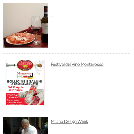
...
Festival del Vino Monterosso
...
Milano Design Week
...