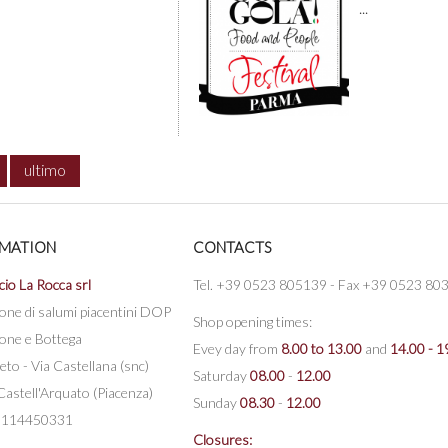
...
ultimo
RMATION
CONTACTS
cio La Rocca srl
Tel. +39 0523 805139 - Fax +39 0523 80
one di salumi piacentini DOP
Shop opening times:
one e Bottega
Evey day from
8.00 to 13.00
and
14.00 - 1
eto - Via Castellana (snc)
Saturday
08.00
-
12.00
astell'Arquato (Piacenza)
Sunday
08.30
-
12.00
 00114450331
Closures: