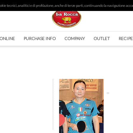
ie tecnici, analitici e di profilazione, anche di terze parti, continuando la navigazione accon
ONLINE
PURCHASE INFO
COMPANY
OUTLET
RECIPE
...