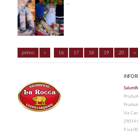
...
primo
«
..
16
17
18
19
20
»
INFO
Salumifi
Produzi
Produzi
Via Can
29014 C
P. iva