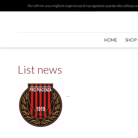
Per offrire una migliore esperienza di navigazione questo sito utilizza cook
HOME
SHOP 
List news
...