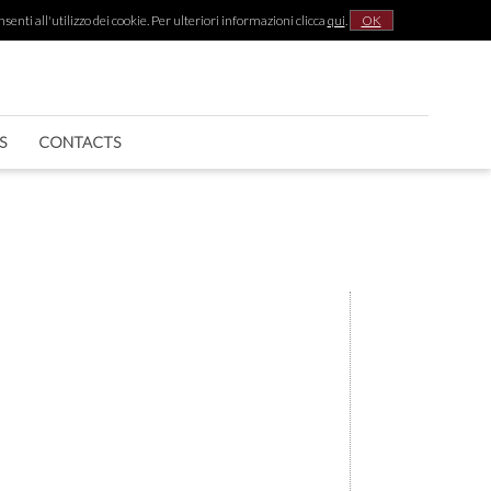
senti all'utilizzo dei cookie. Per ulteriori informazioni clicca
qui
.
OK
|
S
CONTACTS