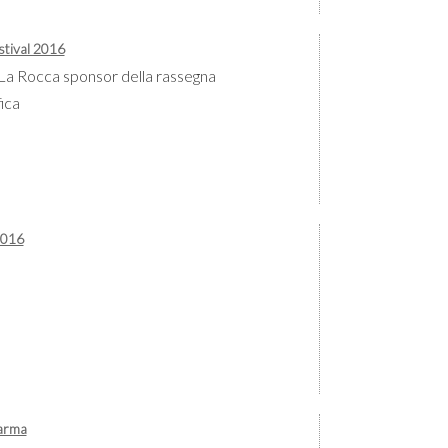
stival 2016
o La Rocca sponsor della rassegna
ica
2016
Parma