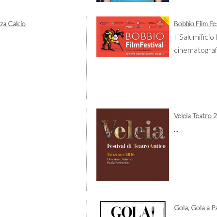
za Calcio
Bobbio Film Fe
Il Salumifici
cinematograf
Veleia Teatro 
...
Gola, Gola a 