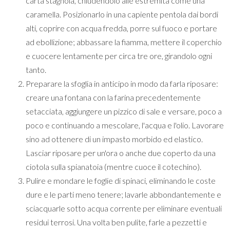
carta stagnola, chiudendolo alle estremità come una
caramella. Posizionarlo in una capiente pentola dai bordi
alti, coprire con acqua fredda, porre sul fuoco e portare
ad ebollizione; abbassare la fiamma, mettere il coperchio
e cuocere lentamente per circa tre ore, girandolo ogni
tanto.
Preparare la sfoglia in anticipo in modo da farla riposare:
creare una fontana con la farina precedentemente
setacciata, aggiungere un pizzico di sale e versare, poco a
poco e continuando a mescolare, l'acqua e l'olio. Lavorare
sino ad ottenere di un impasto morbido ed elastico.
Lasciar riposare per un'ora o anche due coperto da una
ciotola sulla spianatoia (mentre cuoce il cotechino).
Pulire e mondare le foglie di spinaci, eliminando le coste
dure e le parti meno tenere; lavarle abbondantemente e
sciacquarle sotto acqua corrente per eliminare eventuali
residui terrosi. Una volta ben pulite, farle a pezzetti e