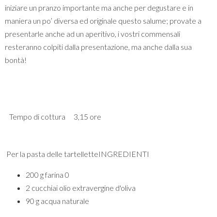
iniziare un pranzo importante ma anche per degustare e in
maniera un po’ diversa ed originale questo salume; provate a
presentarle anche ad un aperitivo, i vostri commensali
resteranno colpiti dalla presentazione, ma anche dalla sua
bontà!
Tempo di cottura
3,15 ore
Per la pasta delle tartelletteINGREDIENTI
200 g farina 0
2 cucchiai olio extravergine d'oliva
90 g acqua naturale