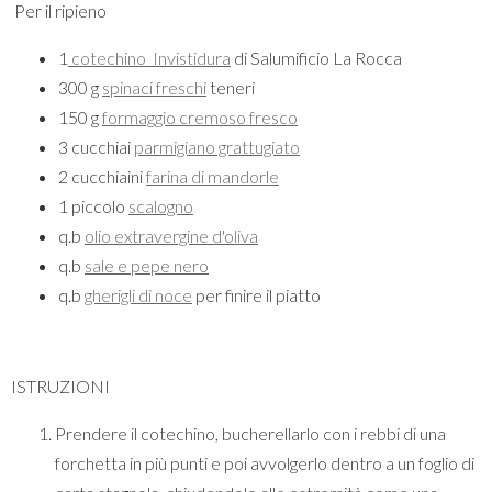
Per il ripieno
1
cotechino
Invistidura
di Salumificio La Rocca
300 g
spinaci freschi
teneri
150 g
formaggio cremoso fresco
3 cucchiai
parmigiano grattugiato
2 cucchiaini
farina di mandorle
1 piccolo
scalogno
q.b
olio extravergine d'oliva
q.b
sale e pepe nero
q.b
gherigli di noce
per finire il piatto
ISTRUZIONI
Prendere il cotechino, bucherellarlo con i rebbi di una
forchetta in più punti e poi avvolgerlo dentro a un foglio di