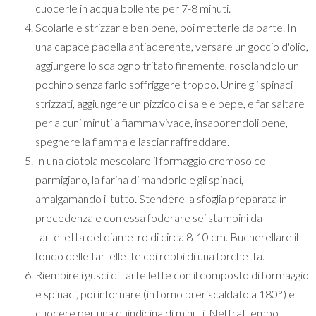
cuocerle in acqua bollente per 7-8 minuti.
Scolarle e strizzarle ben bene, poi metterle da parte. In
una capace padella antiaderente, versare un goccio d'olio,
aggiungere lo scalogno tritato finemente, rosolandolo un
pochino senza farlo soffriggere troppo. Unire gli spinaci
strizzati, aggiungere un pizzico di sale e pepe, e far saltare
per alcuni minuti a fiamma vivace, insaporendoli bene,
spegnere la fiamma e lasciar raffreddare.
In una ciotola mescolare il formaggio cremoso col
parmigiano, la farina di mandorle e gli spinaci,
amalgamando il tutto. Stendere la sfoglia preparata in
precedenza e con essa foderare sei stampini da
tartelletta del diametro di circa 8-10 cm. Bucherellare il
fondo delle tartellette coi rebbi di una forchetta.
Riempire i gusci di tartellette con il composto di formaggio
e spinaci, poi infornare (in forno preriscaldato a 180°) e
cuocere per una quindicina di minuti. Nel frattempo