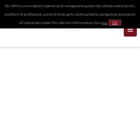
Per offrire una migliore esperienza di navigazione questo sito utilizza cookie tecnici,
analitici e di profilazione, anche di terze parti, continuando la navigazione acconsenti
all'utilizzo dei cookie. Per ulteriori informazioni clicca
qui
.
OK