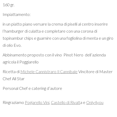
160 gr.
Impiattamento:
in un piatto piano versare la crema di piselli al centro inserire
l’hamburger di culatta e completare con una corona di
topinambur chips e guarnire con una fogliolina di menta e un giro
di olio Evo.
Abbinamento proposto con il vino Pinot Nero dell’azienda
agricola il Poggiarello
Ricetta di
Michele Cannistraro Il Cannibale
Vincitore di Master
Chef All Star
Personal Chef e catering d’autore
Ringraziamo
Pogiarello Vini
,
Castello di Rivalt
a e
Only4you