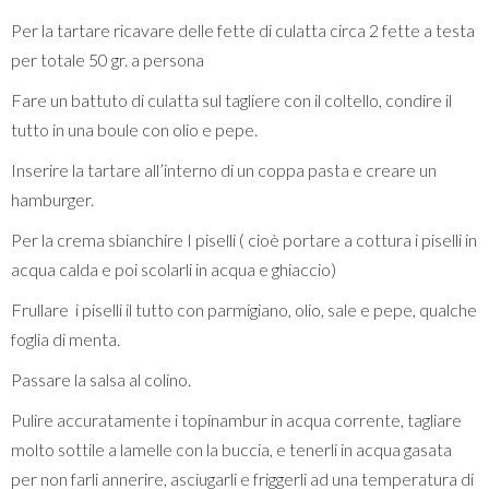
Per la tartare ricavare delle fette di culatta circa 2 fette a testa
per totale 50 gr. a persona
Fare un battuto di culatta sul tagliere con il coltello, condire il
tutto in una boule con olio e pepe.
Inserire la tartare all’interno di un coppa pasta e creare un
hamburger.
Per la crema sbianchire I piselli ( cioè portare a cottura i piselli in
acqua calda e poi scolarli in acqua e ghiaccio)
Frullare i piselli il tutto con parmigiano, olio, sale e pepe, qualche
foglia di menta.
Passare la salsa al colino.
Pulire accuratamente i topinambur in acqua corrente, tagliare
molto sottile a lamelle con la buccia, e tenerli in acqua gasata
per non farli annerire, asciugarli e friggerli ad una temperatura di