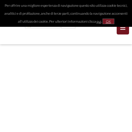
Per offrire una migliore esperienza di navigazione questo sito utilizza cookie tecnici,
analitici e di profilazione, anche di terze parti, continuando la navigazione acconsenti
all'utilizzo dei cookie. Per ulteriori informazioni clicca
qui
.
OK