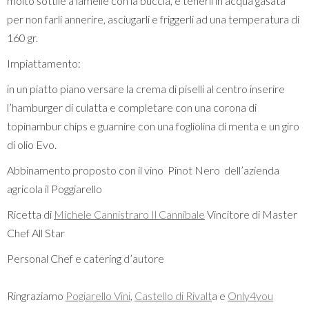
molto sottile a lamelle con la buccia, e tenerli in acqua gasata
per non farli annerire, asciugarli e friggerli ad una temperatura di
160 gr.
Impiattamento:
in un piatto piano versare la crema di piselli al centro inserire
l’hamburger di culatta e completare con una corona di
topinambur chips e guarnire con una fogliolina di menta e un giro
di olio Evo.
Abbinamento proposto con il vino Pinot Nero dell’azienda
agricola il Poggiarello
Ricetta di
Michele Cannistraro Il Cannibale
Vincitore di Master
Chef All Star
Personal Chef e catering d’autore
Ringraziamo
Pogiarello Vini
,
Castello di Rivalt
a e
Only4you