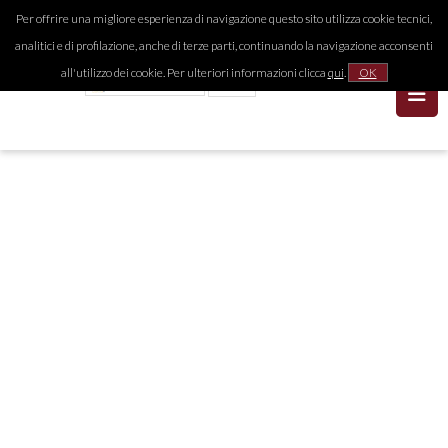
Per offrire una migliore esperienza di navigazione questo sito utilizza cookie tecnici,
analitici e di profilazione, anche di terze parti, continuando la navigazione acconsenti
all'utilizzo dei cookie. Per ulteriori informazioni clicca
qui
.
OK