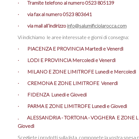
· Tramite telefono al numero 0523 805139
· via fax al numero 0523 803641
· via mail all’indirizzo
info@salumificiolarocca.com
Vi indichiamo le aree interessate e giorni di consegna:
· PIACENZA E PROVINCIA Martedì e Venerdì
· LODI E PROVINCIA Mercoledi e Venerdì
· MILANO E ZONE LIMITROFE Lunedì e Mercoledì
· CREMONA E ZONE LIMITROFE Venerdì
· FIDENZA Lunedi e Giovedi
· PARMA E ZONE LIMITROFE Lunedì e Giovedì
. ALESSANDRIA - TORTONA - VOGHERA E ZONE 
Giovedì
Scegliete i prodotti sulla lista, componete la vostra spesa p