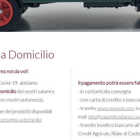
a Domicilio
mo noi da voi!
 il Covid-19 abbiamo
Il pagamento potrà essere fa
omicilio
dei nostri salumi e
- in contanti alla consegna
on i nostri automezzi
.
- con carta di credito o bancoma
- tramite
www.paypal.com
, i
 dei prodotti disponibili
mail:
info@salumificiolarocca
consegna a domicilio
- tramite bonifico bancario
Credit Agricole, filiale di Cast