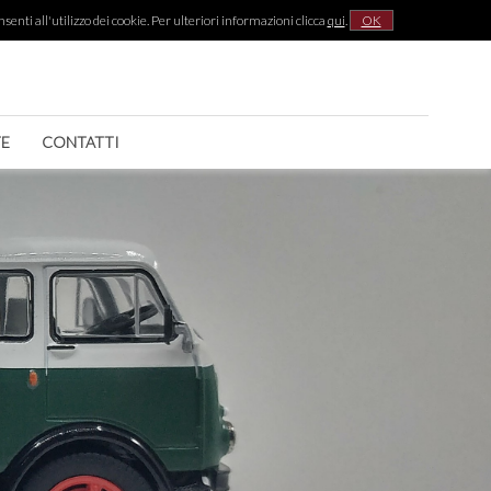
senti all'utilizzo dei cookie. Per ulteriori informazioni clicca
qui
.
OK
|
TE
CONTATTI