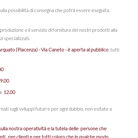
ulla possibilità di consegna che potrà essere eseguita.
roduzione e il servizio di fornitura dei nostri prodotti alla
i specializzati.
rquato (Piacenza) - Via Caneto - è aperta al pubblico
tutti
00
9.00
le
12.00
ati sugli sviluppi futuri e per ogni dubbio, non esitate a
sulla nostra operatività e la tutela delle persone che
i, per clienti e per tutti coloro che in qualche modo