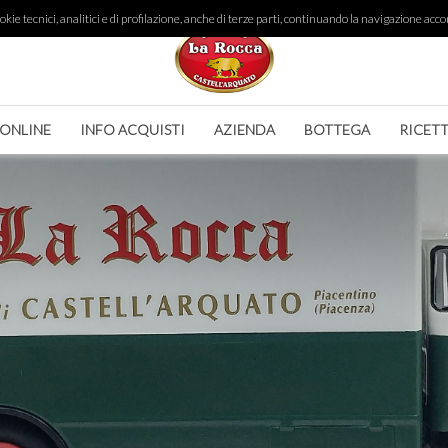
ie tecnici, analitici e di profilazione, anche di terze parti, continuando la navigazione accon
 ONLINE
INFO ACQUISTI
AZIENDA
BOTTEGA
RICET