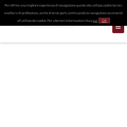
Per offrire una migliore esperienza di navigazione questo sito utilizza cookie tecnici,
analitici e di profilazione, anche di terze parti, continuando la navigazione acconsenti
all'utilizzo dei cookie. Per ulteriori informazioni clicca
qui
.
OK