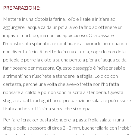
PREPARAZIONE:
Mettere in una ciotola la farina, l'olio e il sale e iniziare ad
aggiungere l'acqua calda un po' alla volta fino ad ottenere un
impasto morbido, ma non più appiccicoso. Ora passare
l'impasto sulla spianatoia e continuare a lavorarlo fino quando
non diventa liscio. Rimetterlo in una ciotola, coprirlo con della
pellicola e porre la ciotola su una pentola piena di acqua calda,
far riposare per mezz'ora. Questo passaggio è indispensabile
altrimenti non riuscirete a stendere la sfoglia. Lo dico con
certezza, perchè una volta che avevo fretta non l'ho fatta
riposare al caldo e poi non sono riuscita a stenderla. Questa
sfoglia è adatta ad ogni tipo di preparazione salata e può essere
tirata anche sottilissima senza che si rompa.
Per fare i cracker basta stendere la pasta frolla salata in una
sfoglia dello spessore di circa 2 - 3 mm, bucherellarla con i rebbi