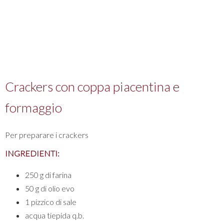
Crackers con coppa piacentina e
formaggio
Per preparare i crackers
INGREDIENTI:
250 g di farina
50 g di olio evo
1 pizzico di sale
acqua tiepida q.b.