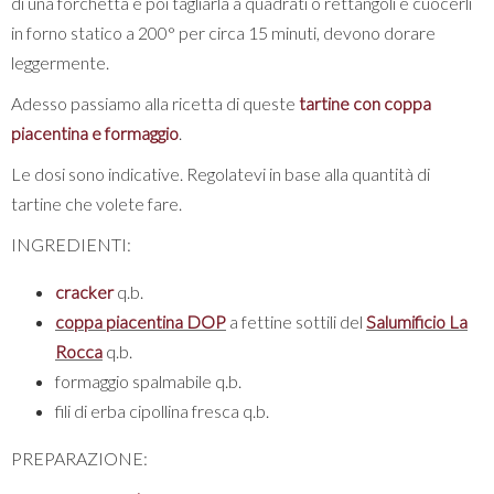
di una forchetta e poi tagliarla a quadrati o rettangoli e cuocerli
in forno statico a 200° per circa 15 minuti, devono dorare
leggermente.
Adesso passiamo alla ricetta di queste
tartine con coppa
piacentina e formaggio
.
Le dosi sono indicative. Regolatevi in base alla quantità di
tartine che volete fare.
INGREDIENTI:
cracker
q.b.
coppa piacentina DOP
a fettine sottili del
Salumificio La
Rocca
q.b.
formaggio spalmabile q.b.
fili di erba cipollina fresca q.b.
PREPARAZIONE: