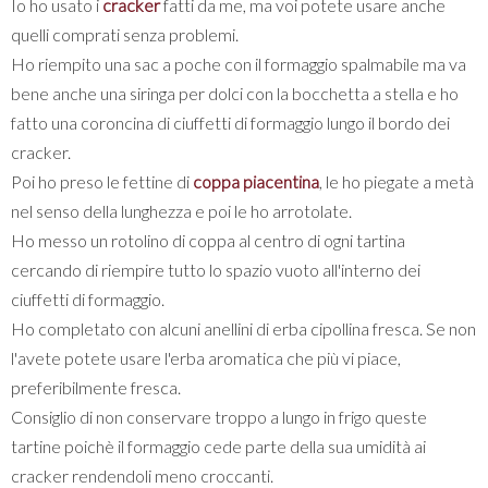
Io ho usato i
cracker
fatti da me, ma voi potete usare anche
quelli comprati senza problemi.
Ho riempito una sac a poche con il formaggio spalmabile ma va
bene anche una siringa per dolci con la bocchetta a stella e ho
fatto una coroncina di ciuffetti di formaggio lungo il bordo dei
cracker.
Poi ho preso le fettine di
coppa piacentina
, le ho piegate a metà
nel senso della lunghezza e poi le ho arrotolate.
Ho messo un rotolino di coppa al centro di ogni tartina
cercando di riempire tutto lo spazio vuoto all'interno dei
ciuffetti di formaggio.
Ho completato con alcuni anellini di erba cipollina fresca. Se non
l'avete potete usare l'erba aromatica che più vi piace,
preferibilmente fresca.
Consiglio di non conservare troppo a lungo in frigo queste
tartine poichè il formaggio cede parte della sua umidità ai
cracker rendendoli meno croccanti.