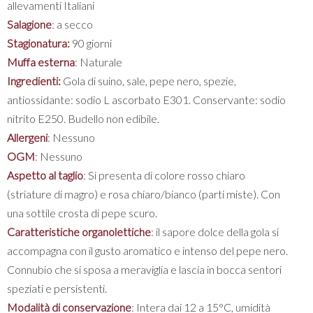
allevamenti Italiani
Salagione
: a secco
Stagionatura:
90 giorni
Muffa esterna
: Naturale
Ingredienti:
Gola di suino, sale, pepe nero, spezie,
antiossidante: sodio L ascorbato E301. Conservante: sodio
nitrito E250. Budello non edibile.
Allergeni
: Nessuno
OGM
: Nessuno
Aspetto al taglio
: Si presenta di colore rosso chiaro
(striature di magro) e rosa chiaro/bianco (parti miste). Con
una sottile crosta di pepe scuro.
Caratteristiche organolettiche
: il sapore dolce della gola si
accompagna con il gusto aromatico e intenso del pepe nero.
Connubio che si sposa a meraviglia e lascia in bocca sentori
speziati e persistenti.
Modalità di conservazione
: Intera dai 12 a 15°C, umidità