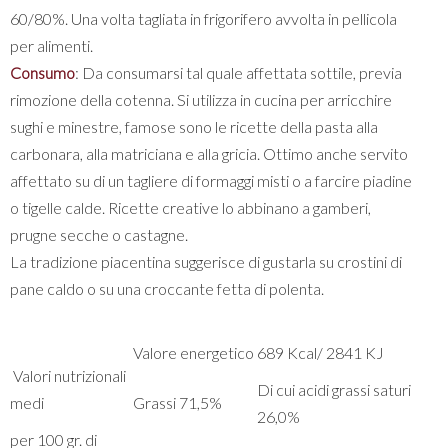
60/80%. Una volta tagliata in frigorifero avvolta in pellicola
per alimenti.
Consumo
: Da consumarsi tal quale affettata sottile, previa
rimozione della cotenna. Si utilizza in cucina per arricchire
sughi e minestre, famose sono le ricette della pasta alla
carbonara, alla matriciana e alla gricia. Ottimo anche servito
affettato su di un tagliere di formaggi misti o a farcire piadine
o tigelle calde. Ricette creative lo abbinano a gamberi,
prugne secche o castagne.
La tradizione piacentina suggerisce di gustarla su crostini di
pane caldo o su una croccante fetta di polenta.
Valore energetico
689 Kcal/ 2841 KJ
Valori nutrizionali
Di cui acidi grassi saturi
medi
Grassi 71,5%
26,0%
per 100 gr. di