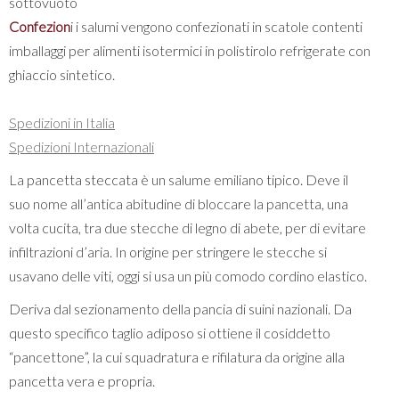
sottovuoto
Confezion
i i salumi vengono confezionati in scatole contenti
imballaggi per alimenti isotermici in polistirolo refrigerate con
ghiaccio sintetico.
Spedizioni in Italia
Spedizioni Internazionali
La pancetta steccata è un salume emiliano tipico. Deve il
suo nome all’antica abitudine di bloccare la pancetta, una
volta cucita, tra due stecche di legno di abete, per di evitare
infiltrazioni d’aria. In origine per stringere le stecche si
usavano delle viti, oggi si usa un più comodo cordino elastico.
Deriva dal sezionamento della pancia di suini nazionali. Da
questo specifico taglio adiposo si ottiene il cosiddetto
“pancettone”, la cui squadratura e rifilatura da origine alla
pancetta vera e propria.