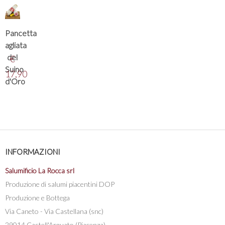
Pancetta
agliata
del
€
Suino
17,90
d'Oro
INFORMAZIONI
Salumificio La Rocca srl
Produzione di salumi piacentini DOP
Produzione e Bottega
Via Caneto - Via Castellana (snc)
29014 Castell'Arquato (Piacenza)