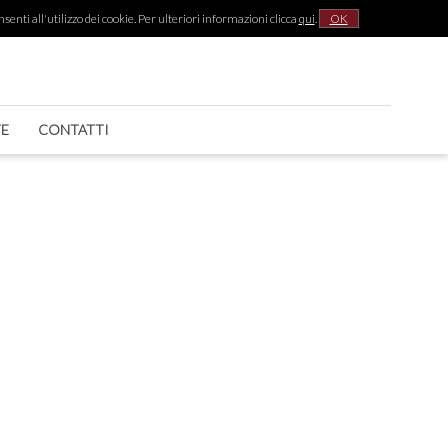
senti all'utilizzo dei cookie. Per ulteriori informazioni clicca
qui
.
OK
|
TE
CONTATTI