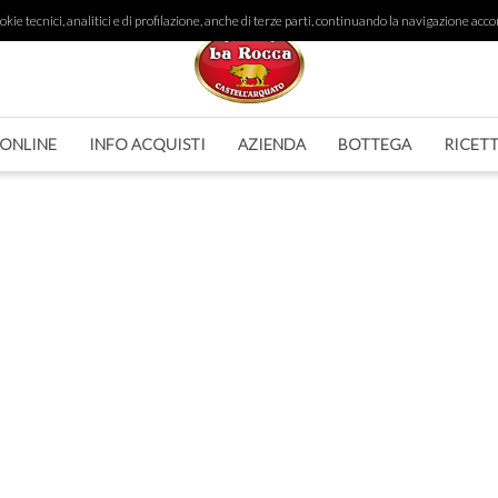
ie tecnici, analitici e di profilazione, anche di terze parti, continuando la navigazione accon
 ONLINE
INFO ACQUISTI
AZIENDA
BOTTEGA
RICET