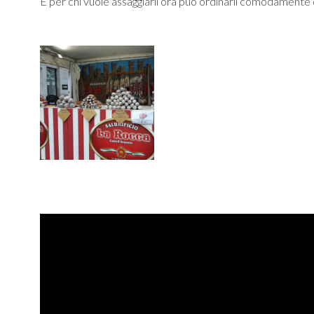
E per chi vuole assaggiarli ora può ordinarli comodamente