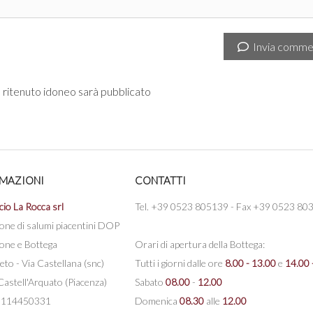
Invia comme
ritenuto idoneo sarà pubblicato
MAZIONI
CONTATTI
cio La Rocca srl
Tel. +39 0523 805139 - Fax +39 0523 80
one di salumi piacentini DOP
one e Bottega
Orari di apertura della Bottega:
eto - Via Castellana (snc)
Tutti i giorni dalle ore
8.00 - 13.00
e
14.00 
astell'Arquato (Piacenza)
Sabato
08.00
-
12.00
 00114450331
Domenica
08.30
alle
12.00