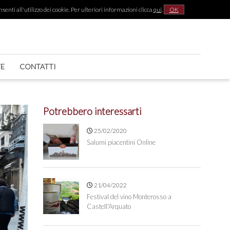
senti all'utilizzo dei cookie. Per ulteriori informazioni clicca
qui
.
OK
|
TE
CONTATTI
Potrebbero interessarti
25/02/2020
Salumi piacentini Online
21/04/2022
Festival del vino Monterosso a
Castell'Arquato