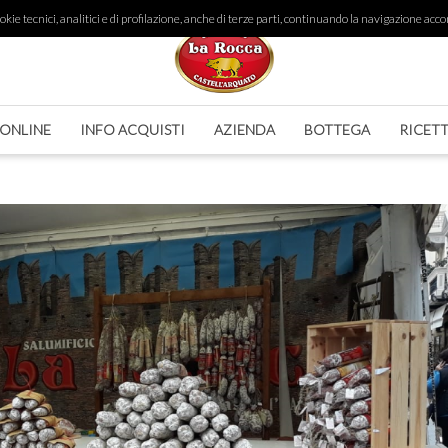
ie tecnici, analitici e di profilazione, anche di terze parti, continuando la navigazione accon
 ONLINE
INFO ACQUISTI
AZIENDA
BOTTEGA
RICET