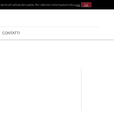
senti all'utilizzo dei cookie. Per ulteriori informazioni clicca
qui
.
OK
|
CONTATTI