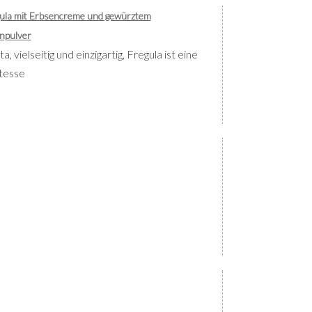
gula mit Erbsencreme und gewürztem
npulver
a, vielseitig und einzigartig, Fregula ist eine
tesse