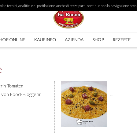
ie tecnici, analitici e di profilazione, anche di terze parti, continuando la navigazione accon
HOP ONLINE
KAUFINFO
AZIENDA
SHOP
REZEPTE
e
terin-Tomaten
t von Food-Bloggerin
...