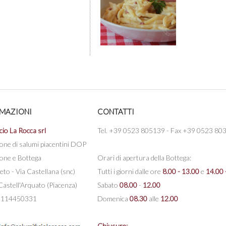
MAZIONI
CONTATTI
cio La Rocca srl
Tel. +39 0523 805139 - Fax +39 0523 80
one di salumi piacentini DOP
one e Bottega
Orari di apertura della Bottega:
eto - Via Castellana (snc)
Tutti i giorni dalle ore
8.00 - 13.00
e
14.00 
astell'Arquato (Piacenza)
Sabato
08.00
-
12.00
 00114450331
Domenica
08.30
alle
12.00
Chiusure: