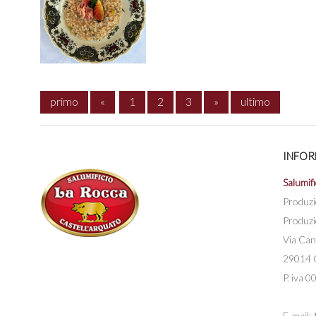
primo
«
1
2
3
»
ultimo
INFOR
Salumifi
Produzi
Produzi
Via Can
29014 C
P. iva
E-mail: