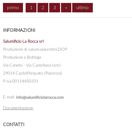
primo
1
2
3
»
ultimo
INFORMAZIONI
Salumificio La Rocca srl
Produzione di salumi piacentini DOP
Produzione e Bottega
Via Caneto - Via Castellana (snc)
29014 Castell'Arquato (Piacenza)
P. iva 00114450331
E-mail:
Documentazione
CONTATTI